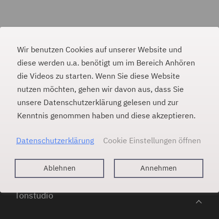
Wir benutzen Cookies auf unserer Website und
diese werden u.a. benötigt um im Bereich Anhören
die Videos zu starten. Wenn Sie diese Website
PAULINA WEINER
#
nutzen möchten, gehen wir davon aus, dass Sie
unsere Datenschutzerklärung gelesen und zur
E-Mail
Kenntnis genommen haben und diese akzeptieren.
m
p@lia
nilua
niewa
ed.re
Datenschutzerklärung
Cookie Einstellungen öffnen
Sprecherin
Kontakt
About
Impressum
Ablehnen
Annehmen
Anhören
Datenschutz
Referenzen
Kontakt
Tonstudio