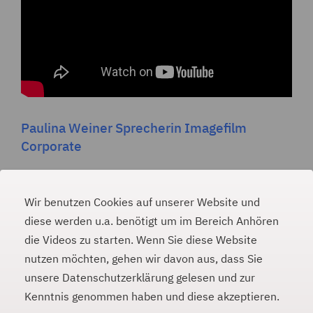
Paulina Weiner Sprecherin Imagefilm
Corporate
Wir benutzen Cookies auf unserer Website und
diese werden u.a. benötigt um im Bereich Anhören
die Videos zu starten. Wenn Sie diese Website
PAULINA WEINER
#
nutzen möchten, gehen wir davon aus, dass Sie
unsere Datenschutzerklärung gelesen und zur
E-Mail
Kenntnis genommen haben und diese akzeptieren.
m
p@lia
nilua
niewa
ed.re