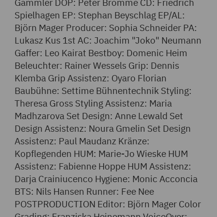
Gammler DOP: Peter Bromme CD: Friedrich
Spielhagen EP: Stephan Beyschlag EP/AL:
Björn Mager Producer: Sophia Schneider PA:
Lukasz Kus 1st AC: Joachim "Joko" Neumann
Gaffer: Leo Kairat Bestboy: Domenic Heim
Beleuchter: Rainer Wessels Grip: Dennis
Klemba Grip Assistenz: Oyaro Florian
Baubühne: Settime Bühnentechnik Styling:
Theresa Gross Styling Assistenz: Maria
Madhzarova Set Design: Anne Lewald Set
Design Assistenz: Noura Gmelin Set Design
Assistenz: Paul Maudanz Kränze:
Kopflegenden HUM: Marie-Jo Wieske HUM
Assistenz: Fabienne Hoppe HUM Assistenz:
Darja Crainiucenco Hygiene: Monic Acconcia
BTS: Nils Hansen Runner: Fee Nee
POSTPRODUCTION Editor: Björn Mager Color
Grading: Franziska Heinemann VoiceOver: