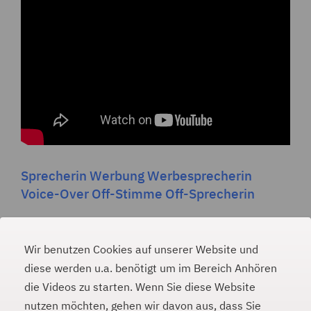
Sprecherin Werbung Werbesprecherin
Voice-Over Off-Stimme Off-Sprecherin
Wir benutzen Cookies auf unserer Website und
diese werden u.a. benötigt um im Bereich Anhören
die Videos zu starten. Wenn Sie diese Website
PAULINA WEINER
#
nutzen möchten, gehen wir davon aus, dass Sie